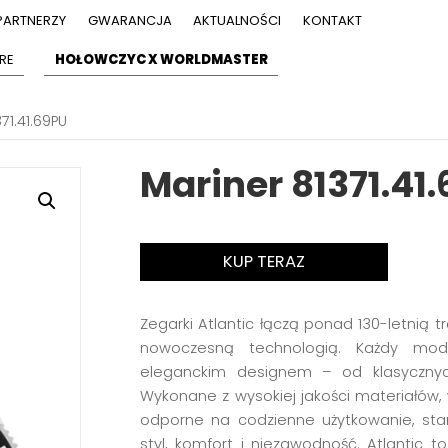
PARTNERZY
GWARANCJA
AKTUALNOŚCI
KONTAKT
RE
HOŁOWCZYC X WORLDMASTER
71.41.69PU
Mariner 81371.41
KUP TERAZ
Zegarki Atlantic łączą ponad 130-letnią 
nowoczesną technologią. Każdy model
eleganckim designem – od klasycznyc
Wykonane z wysokiej jakości materiałó
odporne na codzienne użytkowanie, sta
styl, komfort i niezawodność. Atlantic t