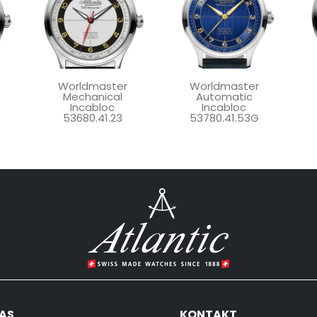
Worldmaster
Worldmaster
Mechanical
Automatic
Incabloc
Incabloc
53680.41.23
53780.41.53G
AS
KONTAKT