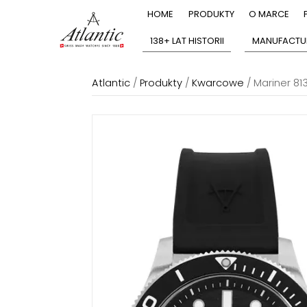
HOME
PRODUKTY
O MARCE
138+ LAT HISTORII
MANUFACTU
Atlantic
/
Produkty
/
Kwarcowe
/
Mariner 813