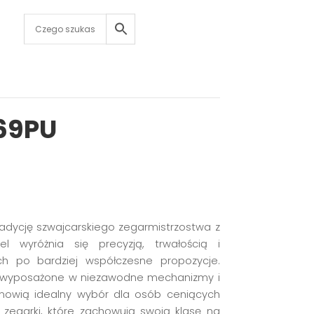
.69PU
tradycję szwajcarskiego zegarmistrzostwa z
 wyróżnia się precyzją, trwałością i
h po bardziej współczesne propozycje.
w, wyposażone w niezawodne mechanizmy i
nowią idealny wybór dla osób ceniących
o zegarki, które zachowują swoją klasę na