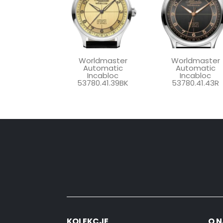
Worldmaster
Worldmaster
Automatic
Automatic
Incabloc
Incabloc
53780.41.39BK
53780.41.43R
KOLEKCJE
O N