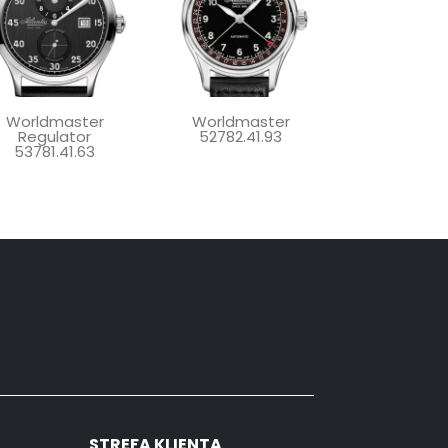
Worldmaster
Worldmaster
Regulator
52782.41.93
53781.41.63
STREFA KLIENTA