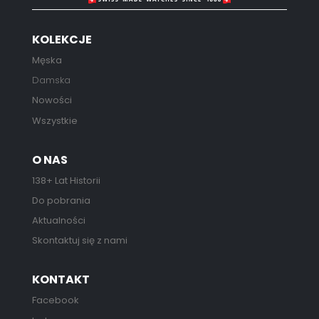
KOLEKCJE
Męska
Damska
Nowości
Wszystkie
O NAS
138+ Lat Historii
Do pobrania
Aktualności
Skontaktuj się z nami
KONTAKT
Facebook