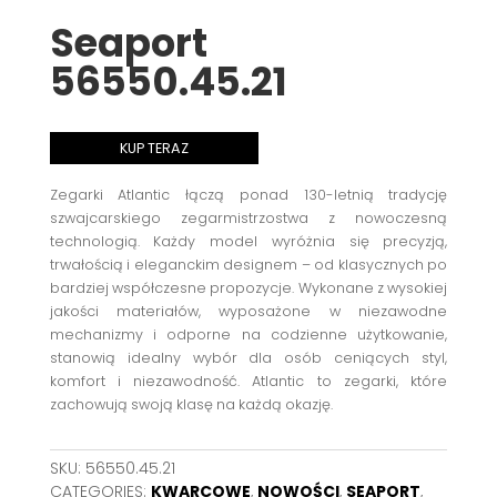
Seaport
56550.45.21
KUP TERAZ
Zegarki Atlantic łączą ponad 130-letnią tradycję
szwajcarskiego zegarmistrzostwa z nowoczesną
technologią. Każdy model wyróżnia się precyzją,
trwałością i eleganckim designem – od klasycznych po
bardziej współczesne propozycje. Wykonane z wysokiej
jakości materiałów, wyposażone w niezawodne
mechanizmy i odporne na codzienne użytkowanie,
stanowią idealny wybór dla osób ceniących styl,
komfort i niezawodność. Atlantic to zegarki, które
zachowują swoją klasę na każdą okazję.
SKU:
56550.45.21
CATEGORIES:
KWARCOWE
,
NOWOŚCI
,
SEAPORT
,