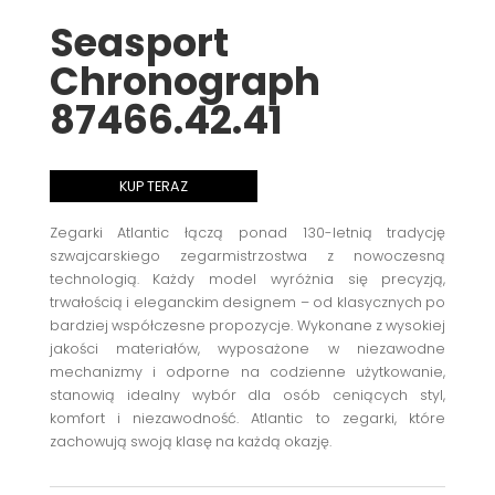
Seasport
Chronograph
87466.42.41
KUP TERAZ
Zegarki Atlantic łączą ponad 130-letnią tradycję
szwajcarskiego zegarmistrzostwa z nowoczesną
technologią. Każdy model wyróżnia się precyzją,
trwałością i eleganckim designem – od klasycznych po
bardziej współczesne propozycje. Wykonane z wysokiej
jakości materiałów, wyposażone w niezawodne
mechanizmy i odporne na codzienne użytkowanie,
stanowią idealny wybór dla osób ceniących styl,
komfort i niezawodność. Atlantic to zegarki, które
zachowują swoją klasę na każdą okazję.