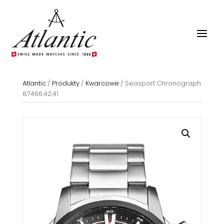
Atlantic
/
Produkty
/
Kwarcowe
/
Seasport Chronograph
87466.42.41