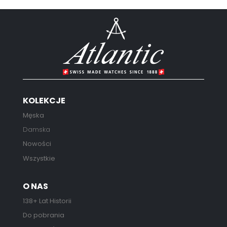
KOLEKCJE
Męska
Damska
Nowości
Wszystkie
O NAS
138+ Lat Historii
Do pobrania