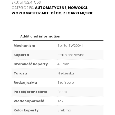
SKU:
51752.41.55S
CATEGORIES:
AUTOMATYCZNE
,
NOWOŚCI
,
WORLDMASTER ART-DÉCO
,
ZEGARKI MĘSKIE
Additional information
Mechanizm
Sellita SW200-1
Koperta
Stal nierdzewna
Szerokość koperty
40 mm
Tarcza
Niebieska
Rodzaj szkła
Szafirowe
Pasek/bransoleta
Pasek
Wodoodporność
Tak
Kolor koperty
Srebrna