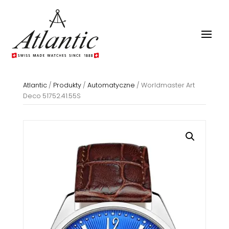
Atlantic
/
Produkty
/
Automatyczne
/
Worldmaster Art
Deco 51752.41.55S