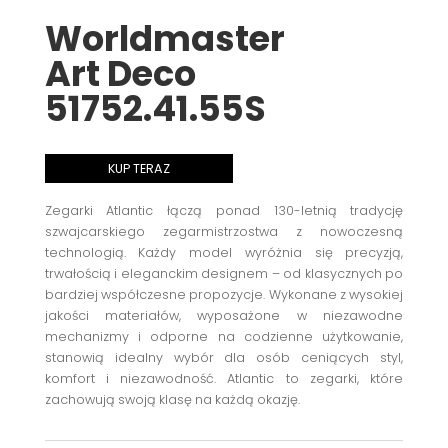
Worldmaster
Art Deco
51752.41.55S
KUP TERAZ
Zegarki Atlantic łączą ponad 130-letnią tradycję
szwajcarskiego zegarmistrzostwa z nowoczesną
technologią. Każdy model wyróżnia się precyzją,
trwałością i eleganckim designem – od klasycznych po
bardziej współczesne propozycje. Wykonane z wysokiej
jakości materiałów, wyposażone w niezawodne
mechanizmy i odporne na codzienne użytkowanie,
stanowią idealny wybór dla osób ceniących styl,
komfort i niezawodność. Atlantic to zegarki, które
zachowują swoją klasę na każdą okazję.