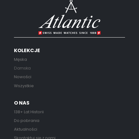
KOLEKCJE
Męska
Damska
Nowości
Wszystkie
O NAS
138+ Lat Historii
Do pobrania
Aktualności
Skontaktuj się z nami