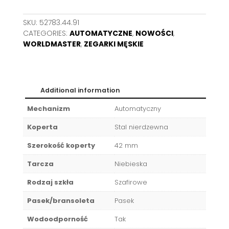
SKU:
52783.44.91
CATEGORIES:
AUTOMATYCZNE
,
NOWOŚCI
,
WORLDMASTER
,
ZEGARKI MĘSKIE
Additional information
Mechanizm
Automatyczny
Koperta
Stal nierdzewna
Szerokość koperty
42 mm
Tarcza
Niebieska
Rodzaj szkła
Szafirowe
Pasek/bransoleta
Pasek
Wodoodporność
Tak