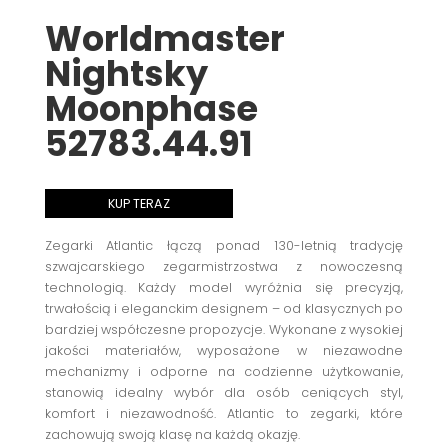
Worldmaster
Nightsky
Moonphase
52783.44.91
KUP TERAZ
Zegarki Atlantic łączą ponad 130-letnią tradycję
szwajcarskiego zegarmistrzostwa z nowoczesną
technologią. Każdy model wyróżnia się precyzją,
trwałością i eleganckim designem – od klasycznych po
bardziej współczesne propozycje. Wykonane z wysokiej
jakości materiałów, wyposażone w niezawodne
mechanizmy i odporne na codzienne użytkowanie,
stanowią idealny wybór dla osób ceniących styl,
komfort i niezawodność. Atlantic to zegarki, które
zachowują swoją klasę na każdą okazję.