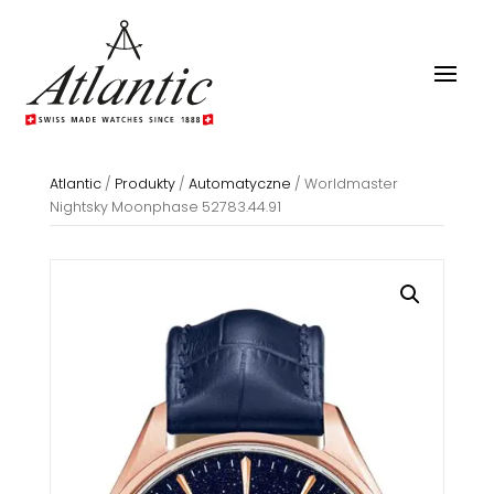
Atlantic
/
Produkty
/
Automatyczne
/
Worldmaster
Nightsky Moonphase 52783.44.91