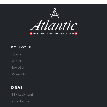
KOLEKCJE
Męska
Damska
Nowości
Wszystkie
O NAS
138+ Lat Historii
Do pobrania