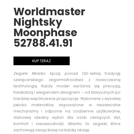
Worldmaster
Nightsky
Moonphase
52788.41.91
KUP TERAZ
Zegarki Atlantic łączą ponad 130-letnią tradycję
szwajcarskiego zegarmistrzostwa z nowoczesną
technologią. Każdy model wyróżnia się precyzją,
trwałością i eleganckim designem – od klasycznych po
bardziej współczesne propozycje. Wykonane z wysokiej
jakości materiałów, wyposażone w niezawodne
mechanizmy i odporne na codzienne użytkowanie,
stanowią idealny wybór dla osób ceniących styl,
komfort i niezawodność. Atlantic to zegarki, które
zachowują swoją klasę na każdą okazję.