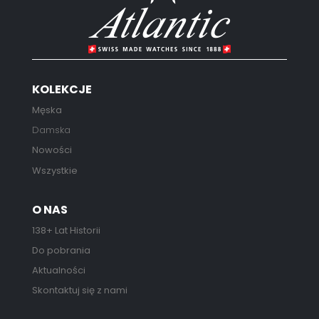
KOLEKCJE
Męska
Damska
Nowości
Wszystkie
O NAS
138+ Lat Historii
Do pobrania
Aktualności
Skontaktuj się z nami