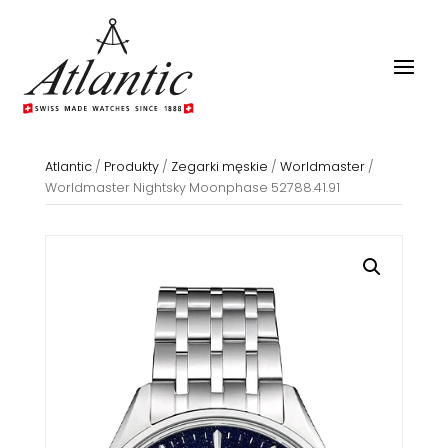
Atlantic
/
Produkty
/
Zegarki męskie
/
Worldmaster
/
Worldmaster Nightsky Moonphase 52788.41.91